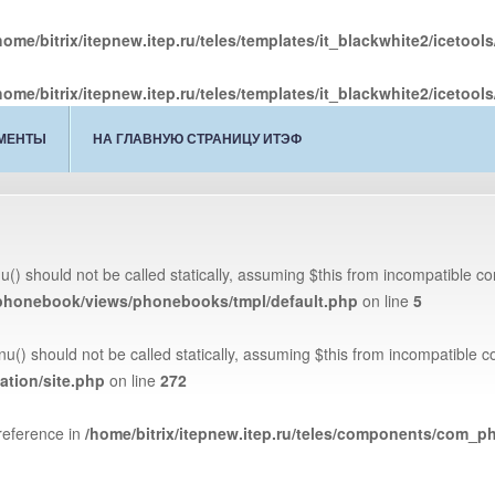
home/bitrix/itepnew.itep.ru/teles/templates/it_blackwhite2/icetool
home/bitrix/itepnew.itep.ru/teles/templates/it_blackwhite2/icetool
УМЕНТЫ
НА ГЛАВНУЮ СТРАНИЦУ ИТЭФ
() should not be called statically, assuming $this from incompatible co
_phonebook/views/phonebooks/tmpl/default.php
on line
5
() should not be called statically, assuming $this from incompatible co
cation/site.php
on line
272
reference in
/home/bitrix/itepnew.itep.ru/teles/components/com_