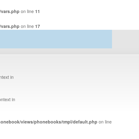
s/vars.php
on line
11
s/vars.php
on line
17
ntext in
ntext in
phonebook/views/phonebooks/tmpl/default.php
on line