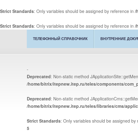
Strict Standards
: Only variables should be assigned by reference in
/
Strict Standards
: Only variables should be assigned by reference in
/
ТЕЛЕФОННЫЙ СПРАВОЧНИК
ВНУТРЕННИЕ ДОК
-
Deprecated
: Non-static method JApplicationSite::getMenu
/home/bitrix/itepnew.itep.ru/teles/components/com
Deprecated
: Non-static method JApplicationCms::getMenu
/home/bitrix/itepnew.itep.ru/teles/libraries/cms/appli
Strict Standards
: Only variables should be assigned by 
5