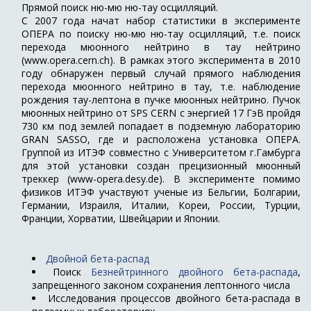
Прямой поиск ню-мю ню-тау осцилляций.
С 2007 года начат набор статистики в эксперименте
ОПЕРА по поиску ню-мю ню-тау осцилляций, т.е. поиск
перехода мюонного нейтрино в тау нейтрино
(www.opera.cern.ch). В рамках этого эксперимента в 2010
году обнаружен первый случай прямого наблюдения
перехода мюонного нейтрино в тау, т.е. наблюдение
рождения тау-лептона в пучке мюонных нейтрино. Пучок
мюонных нейтрино от SPS CERN с энергией 17 ГэВ пройдя
730 км под землей попадает в подземную лабораторию
GRAN SASSO, где и расположена установка ОПЕРА.
Группой из ИТЭФ совместно с Университетом г.Гамбурга
для этой установки создан прецизионный мюонный
треккер (www-opera.desy.de). В эксперименте помимо
физиков ИТЭФ участвуют ученые из Бельгии, Болгарии,
Германии, Израиля, Италии, Кореи, России, Турции,
Франции, Хорватии, Швейцарии и Японии.
Двойной бета-распад
Поиск
Безнейтринного двойного бета-распада
,
запрещенного законом сохранения лептонного числа
Исследования процессов двойного бета-распада в