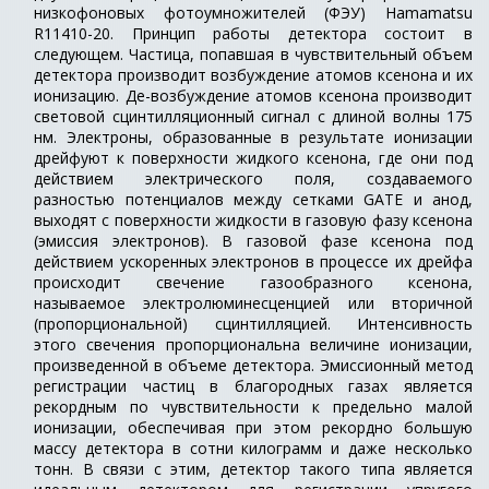
низкофоновых фотоумножителей (ФЭУ) Hamamatsu
R11410-20. Принцип работы детектора состоит в
следующем. Частица, попавшая в чувствительный объем
детектора производит возбуждение атомов ксенона и их
ионизацию. Де-возбуждение атомов ксенона производит
световой сцинтилляционный сигнал с длиной волны 175
нм. Электроны, образованные в результате ионизации
дрейфуют к поверхности жидкого ксенона, где они под
действием электрического поля, создаваемого
разностью потенциалов между сетками GATE и анод,
выходят с поверхности жидкости в газовую фазу ксенона
(эмиссия электронов). В газовой фазе ксенона под
действием ускоренных электронов в процессе их дрейфа
происходит свечение газообразного ксенона,
называемое электролюминесценцией или вторичной
(пропорциональной) сцинтилляцией. Интенсивность
этого свечения пропорциональна величине ионизации,
произведенной в объеме детектора. Эмиссионный метод
регистрации частиц в благородных газах является
рекордным по чувствительности к предельно малой
ионизации, обеспечивая при этом рекордно большую
массу детектора в сотни килограмм и даже несколько
тонн. В связи с этим, детектор такого типа является