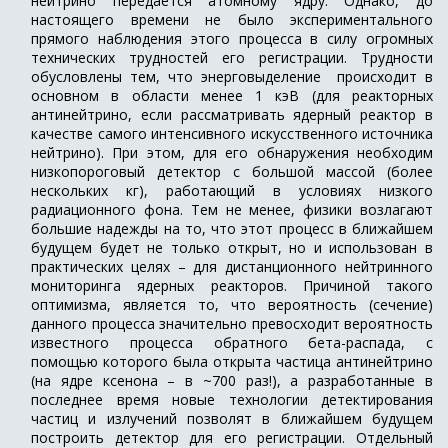
нейтрино передается атомному ядру. Однако, до
настоящего времени не было экспериментального
прямого наблюдения этого процесса в силу огромных
технических трудностей его регистрации. Трудности
обусловлены тем, что энерговыделение происходит в
основном в области менее 1 кэВ (для реакторных
антинейтрино, если рассматривать ядерный реактор в
качестве самого интенсивного искусственного источника
нейтрино). При этом, для его обнаружения необходим
низкопороговый детектор с большой массой (более
нескольких кг), работающий в условиях низкого
радиационного фона. Тем не менее, физики возлагают
большие надежды на то, что этот процесс в ближайшем
будущем будет не только открыт, но и использован в
практических целях – для дистанционного нейтринного
мониторинга ядерных реакторов. Причиной такого
оптимизма, является то, что вероятность (сечение)
данного процесса значительно превосходит вероятность
известного процесса обратного бета-распада, с
помощью которого была открыта частица антинейтрино
(на ядре ксенона – в ~700 раз!), а разработанные в
последнее время новые технологии детектирования
частиц и излучений позволят в ближайшем будущем
построить детектор для его регистрации. Отдельный