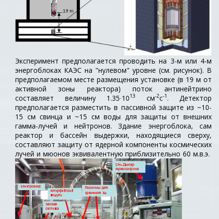
Эксперимент предполагается проводить на 3-м или 4-м
энергоблоках КАЭС на "нулевом" уровне (см. рисунок). В
предполагаемом месте размещения установке (в 19 м от
активной зоны реактора) поток антинейтрино
13
-2
-1
составляет величину 1.35∙10
см
с
. Детектор
предполагается разместить в пассивной защите из ~10-
15 см свинца и ~15 см воды для защиты от внешних
гамма-лучей и нейтронов. Здание энергоблока, сам
реактор и бассейн выдержки, находящиеся сверху,
составляют защиту от ядерной компоненты космических
лучей и мюонов эквивалентную приблизительно 60 м.в.э.