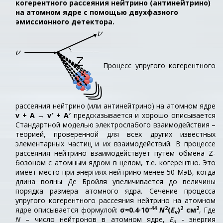
когерентного рассеяния нейтрино (антинейтрино)
на атомном ядре с помощью двухфазного
эмиссионного детектора.
Процесс упругого когерентного
рассеяния нейтрино (или антинейтрино) на атомном ядре
v + A → v′ + A′
предсказывается и хорошо описывается
Стандартной моделью электрослабого взаимодействия –
теорией, проверенной для всех других известных
элементарных частиц и их взаимодействий. В процессе
рассеяния нейтрино взаимодействует путем обмена Z-
бозоном с атомным ядром в целом, т.е. когерентно. Это
имеет место при энергиях нейтрино менее 50 МэВ, когда
длина волны Де Бройля увеличивается до величины
порядка размера атомного ядра. Сечение процесса
упругого когерентного рассеяния нейтрино на атомном
-44
2
2
2
ядре описывается формулой:
σ≈0.4·10
N
(
E
)
см
, Где
v
N
– число нейтронов в атомном ядре,
E
- энергия
n