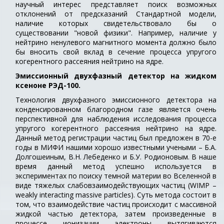
научный интерес представляет поиск возможных
отклонений от предсказаний Стандартной модели,
наличие которых свидетельствовало бы о
существовании "новой физики". Например, наличие у
нейтрино ненулевого магнитного момента должно было
бы вносить свой вклад в сечение процесса упругого
когерентного рассеяния нейтрино на ядре.
Эмиссионный двухфазный детектор на жидком
ксеноне РЭД-100.
Технология двухфазного эмиссионного детектора на
конденсированном благородном газе является очень
перспективной для наблюдения исследования процесса
упругого когерентного рассеяния нейтрино на ядре.
Данный метод регистрации частиц был предложен в 70-е
годы в МИФИ нашими хорошо известными учеными – Б.А.
Долгошеиным, В.Н. Лебеденко и Б.У. Родионовым. В наше
время данный метод успешно используется в
экспериментах по поиску темной материи во Вселенной в
виде тяжелых слабовзаимодействующих частиц (WIMP –
weakly interacting massive particles). Суть метода состоит в
том, что взаимодействие частиц происходит с массивной
жидкой частью детектора, затем произведенные в
процессе ионизации электроны вытягиваются