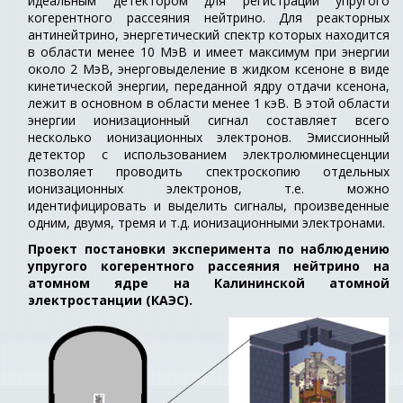
идеальным детектором для регистрации упругого
когерентного рассеяния нейтрино. Для реакторных
антинейтрино, энергетический спектр которых находится
в области менее 10 МэВ и имеет максимум при энергии
около 2 МэВ, энерговыделение в жидком ксеноне в виде
кинетической энергии, переданной ядру отдачи ксенона,
лежит в основном в области менее 1 кэВ. В этой области
энергии ионизационный сигнал составляет всего
несколько ионизационных электронов. Эмиссионный
детектор с использованием электролюминесценции
позволяет проводить спектроскопию отдельных
ионизационных электронов, т.е. можно
идентифицировать и выделить сигналы, произведенные
одним, двумя, тремя и т.д. ионизационными электронами.
Проект постановки эксперимента по наблюдению
упругого когерентного рассеяния нейтрино на
атомном ядре на Калининской атомной
электростанции (КАЭС).