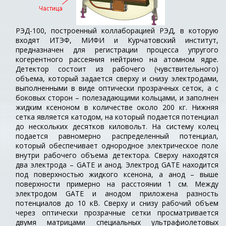
РЭД-100, построенный коллаборацией РЭД, в которую
входят ИТЭФ, МИФИ и Курчатовский институт,
предназначен для регистрации процесса упругого
когерентного рассеяния нейтрино на атомном ядре.
Детектор состоит из рабочего (чувствительного)
объема, который задается сверху и снизу электродами,
выполненными в виде оптически прозрачных сеток, а с
боковых сторон – полезадающими кольцами, и заполнен
жидким ксеноном в количестве около 200 кг. Нижняя
сетка является катодом, на который подается потенциал
до нескольких десятков киловольт. На систему колец
подается равномерно распределенный потенциал,
который обеспечивает однородное электрическое поле
внутри рабочего объема детектора. Сверху находятся
два электрода – GATE и анод. Электрод GATE находится
под поверхностью жидкого ксенона, а анод – выше
поверхности примерно на расстоянии 1 см. Между
электродом GATE и анодом приложена разность
потенциалов до 10 кВ. Сверху и снизу рабочий объем
через оптически прозрачные сетки просматривается
двумя матрицами специальных ультрафиолетовых