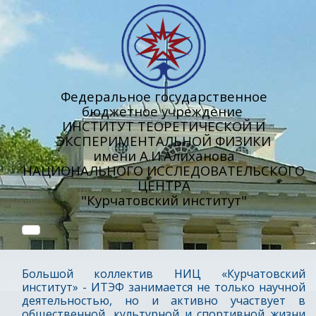
Федеральное государственное
бюджетное учреждение
ИНСТИТУТ ТЕОРЕТИЧЕСКОЙ И
ЭКСПЕРИМЕНТАЛЬНОЙ ФИЗИКИ
имени А.И.Алиханова
НАЦИОНАЛЬНОГО ИССЛЕДОВАТЕЛЬСКОГО
ЦЕНТРА
"Курчатовский институт"
Большой коллектив НИЦ «Курчатовский
институт» - ИТЭФ занимается не только научной
деятельностью, но и активно участвует в
общественной, культурной и спортивной жизни