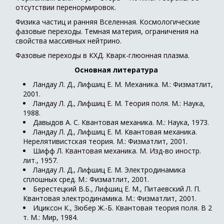
отсутствии перенормировок.
Физика частиц и ранняя Вселенная. Космологические
фазовые переходы. Темная материя, ограничения на
свойства массивных нейтрино.
Фазовые переходы в КХД. Кварк-глюонная плазма.
Основная литература
Ландау Л. Д., Лифшиц Е. М. Механика. М.: Физматлит,
2001.
Ландау Л. Д., Лифшиц Е. М. Теория поля. М.: Наука,
1988.
Давыдов А. С. Квантовая механика. М.: Наука, 1973.
Ландау Л. Д., Лифшиц Е. М. Квантовая механика.
Нерелятивистская теория. М.: Физматлит, 2001.
Шифф Л. Квантовая механика. М. Изд-во иностр.
лит., 1957.
Ландау Л. Д., Лифшиц Е. М. Электродинамика
сплошных сред. М.: Физматлит, 2001.
Берестецкий В.Б., Лифшиц Е. М., Питаевский Л. П.
Квантовая электродинамика. М.: Физматлит, 2001.
Ициксон К., Зюбер Ж.-Б. Квантовая теория поля. В 2
т. М.: Мир, 1984.