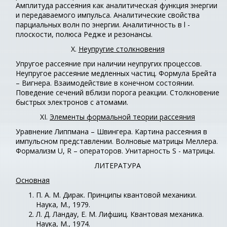
Амплитуда рассеяния как аналитическая функция энергии
и передаваемого импульса. Аналитические свойства
парциальных волн по энергии. Аналитичность в l -
плоскости, полюса Редже и резонансы.
X.
Неупругие столкновения
Упругое рассеяние при наличии неупругих процессов.
Неупругое рассеяние медленных частиц. Формула Брейта
– Вигнера. Взаимодействие в конечном состоянии.
Поведение сечений вблизи порога реакции. Столкновение
быстрых электронов с атомами.
XI.
Элементы формальной теории рассеяния
Уравнение Липпмана – Швингера. Картина рассеяния в
импульсном представлении. Волновые матрицы Меллера.
Формализм U, R – операторов. Унитарность S - матрицы.
ЛИТЕРАТУРА
Основная
П. А. М. Дирак. Принципы квантовой механики.
Наука, М., 1979.
Л. Д. Ландау, Е. М. Лифшиц. Квантовая механика.
Наука, М., 1974.