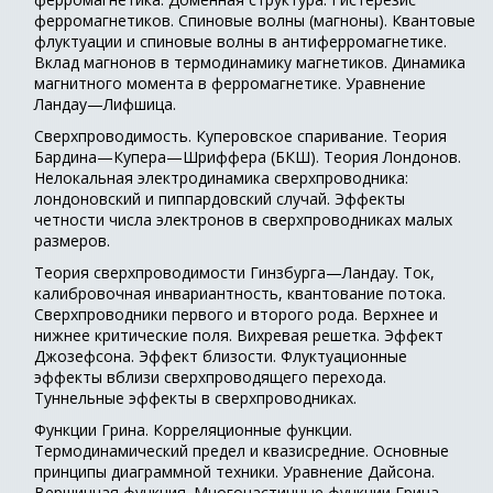
ферромагнетиков. Спиновые волны (магноны). Квантовые
флуктуации и спиновые волны в антиферромагнетике.
Вклад магнонов в термодинамику магнетиков. Динамика
магнитного момента в ферромагнетике. Уравнение
Ландау—Лифшица.
Сверхпроводимость. Куперовское спаривание. Теория
Бардина—Купера—Шриффера (БКШ). Теория Лондонов.
Нелокальная электродинамика сверхпроводника:
лондоновский и пиппардовский случай. Эффекты
четности числа электронов в сверхпроводниках малых
размеров.
Теория сверхпроводимости Гинзбурга—Ландау. Ток,
калибровочная инвариантность, квантование потока.
Сверхпроводники первого и второго рода. Верхнее и
нижнее критические поля. Вихревая решетка. Эффект
Джозефсона. Эффект близости. Флуктуационные
эффекты вблизи сверхпроводящего перехода.
Туннельные эффекты в сверхпроводниках.
Функции Грина. Корреляционные функции.
Термодинамический предел и квазисредние. Основные
принципы диаграммной техники. Уравнение Дайсона.
Вершинная функция. Многочастичные функции Грина.