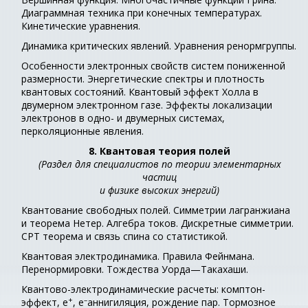
Диаграммная техника при конечных температурах.
Кинетические уравнения.
Динамика критических явлений. Уравнения ренормгруппы.
Особенности электронных свойств систем пониженной
размерности. Энергетические спектры и плотность
квантовых состояний. Квантовый эффект Холла в
двумерном электронном газе. Эффекты локализации
электронов в одно- и двумерных системах,
перколяционные явления.
8. Квантовая теория полей
(Раздел для специалистов по теории элементарных
частиц
и физике высоких энергий)
Квантование свободных полей. Симметрии лагранжиана
и теорема Нетер. Алгебра токов. Дискретные симметрии.
СРТ теорема и связь спина со статистикой.
Квантовая электродинамика. Правила Фейнмана.
Перенормировки. Тождества Уорда—Такахаши.
Квантово-электродинамические расчеты: комптон-
+
–
эффект, е
, е
аннигиляция, рождение пар. Тормозное