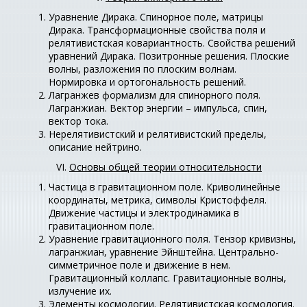
Уравнение Дирака. Спинорное поле, матрицы
Дирака. Трансформационные свойства поля и
релятивистская ковариантность. Свойства решений
уравнений Дирака. Позитронные решения. Плоские
волны, разложения по плоским волнам.
Нормировка и ортогональность решений.
Лагранжев формализм для спинорного поля.
Лагранжиан. Вектор энергии – импульса, спин,
вектор тока.
Нерелятивистский и релятивистский пределы,
описание нейтрино.
VI.
Основы общей теории относительности
Частица в гравитационном поле. Криволинейные
координаты, метрика, символы Кристоффеля.
Движение частицы и электродинамика в
гравитационном поле.
Уравнение гравитационного поля. Тензор кривизны,
лагранжиан, уравнение Эйнштейна. Центрально-
симметричное поле и движение в нем.
Гравитационный коллапс. Гравитационные волны,
излучение их.
Элементы космологии. Релятивистская космология.