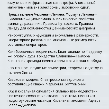
излучение и инфракрасная катастрофа. Аномальный
магнитный момент электрона. Лэмбовский сдвиг.
Представление Челлена—Лемана. Формула Лемана—
Симанчика—Циммермана. Аналитические свойства
амплитуд рассеяния. Правила Куткоского. Правила
Ландау для особенностей фейнмановских диаграмм.
Ренормгруппа. b -функция и аномальные размерности.
Операторное разложение. Аномальные размерности
составных операторов.
Калибровочные теории поля. Квантование по Фаддееву
—Попову и духи. Тождества Славнова—Тейлора.
Квантовая хромодинамика и асимптотическая свобода.
Спонтанное нарушение симметрии, теорема Голдстоуна,
явление Хиггса.
Кварковая модель. Спектроскопия адронов и
составляющие кварки. Чармоний, боттомоний.
КХД и киральная симметрия сильных взаимодействий.
Частичное сохранение аксиального тока. Пионы как
голдстоуновские частицы. Киральная аномалия Адлера—
Белла—Джакива.