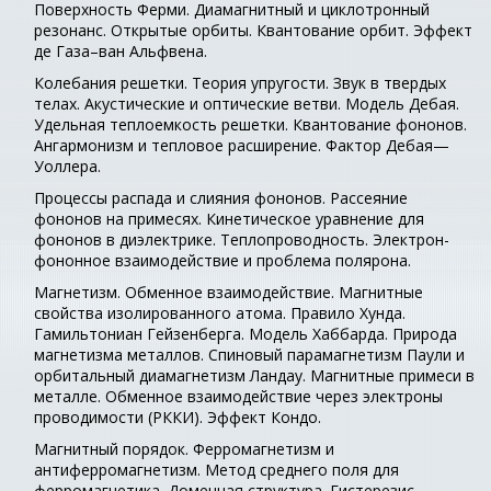
Поверхность Ферми. Диамагнитный и циклотронный
резонанс. Открытые орбиты. Квантование орбит. Эффект
де Газа–ван Альфвена.
Колебания решетки. Теория упругости. Звук в твердых
телах. Акустические и оптические ветви. Модель Дебая.
Удельная теплоемкость решетки. Квантование фононов.
Ангармонизм и тепловое расширение. Фактор Дебая—
Уоллера.
Процессы распада и слияния фононов. Рассеяние
фононов на примесях. Кинетическое уравнение для
фононов в диэлектрике. Теплопроводность. Электрон-
фононное взаимодействие и проблема полярона.
Магнетизм. Обменное взаимодействие. Магнитные
свойства изолированного атома. Правило Хунда.
Гамильтониан Гейзенберга. Модель Хаббарда. Природа
магнетизма металлов. Спиновый парамагнетизм Паули и
орбитальный диамагнетизм Ландау. Магнитные примеси в
металле. Обменное взаимодействие через электроны
проводимости (РККИ). Эффект Кондо.
Магнитный порядок. Ферромагнетизм и
антиферромагнетизм. Метод среднего поля для
ферромагнетика. Доменная структура. Гистерезис