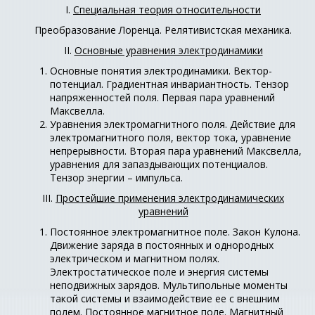
I.
Специальная теория относительности
Преобразование Лоренца. Релятивистская механика.
II.
Основные уравнения электродинамики
Основные понятия электродинамики. Вектор-
потенциал. Градиентная инвариантность. Тензор
напряженностей поля. Первая пара уравнений
Максвелла.
Уравнения электромагнитного поля. Действие для
электромагнитного поля, вектор тока, уравнение
непрерывности. Вторая пара уравнений Максвелла,
уравнения для запаздывающих потенциалов.
Тензор энергии – импульса.
III.
Простейшие применения электродинамических
уравнений
Постоянное электромагнитное поле. Закон Кулона.
Движение заряда в постоянных и однородных
электрическом и магнитном полях.
Электростатическое поле и энергия системы
неподвижных зарядов. Мультипольные моменты
такой системы и взаимодействие ее с внешним
полем. Постоянное магнитное поле. Магнитный