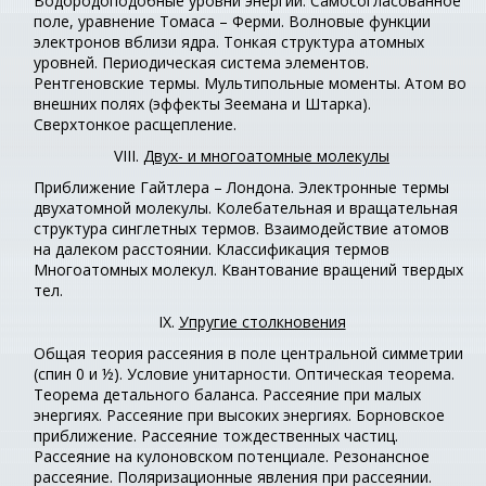
Водородоподобные уровни энергии. Самосогласованное
поле, уравнение Томаса – Ферми. Волновые функции
электронов вблизи ядра. Тонкая структура атомных
уровней. Периодическая система элементов.
Рентгеновские термы. Мультипольные моменты. Атом во
внешних полях (эффекты Зеемана и Штарка).
Сверхтонкое расщепление.
VIII.
Двух- и многоатомные молекулы
Приближение Гайтлера – Лондона. Электронные термы
двухатомной молекулы. Колебательная и вращательная
структура синглетных термов. Взаимодействие атомов
на далеком расстоянии. Классификация термов
Многоатомных молекул. Квантование вращений твердых
тел.
IX.
Упругие столкновения
Общая теория рассеяния в поле центральной симметрии
(спин 0 и ½). Условие унитарности. Оптическая теорема.
Теорема детального баланса. Рассеяние при малых
энергиях. Рассеяние при высоких энергиях. Борновское
приближение. Рассеяние тождественных частиц.
Рассеяние на кулоновском потенциале. Резонансное
рассеяние. Поляризационные явления при рассеянии.