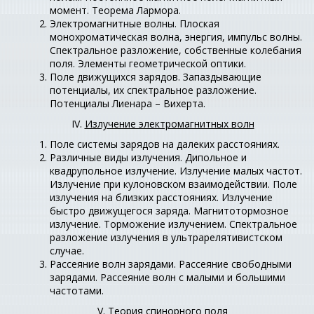
момент. Теорема Лармора.
Электромагнитные волны. Плоская
монохроматическая волна, энергия, импульс волны.
Спектральное разложение, собственные колебания
поля. Элементы геометрической оптики.
Поле движущихся зарядов. Запаздывающие
потенциалы, их спектральное разложение.
Потенциалы Лиенара – Вихерта.
IV.
Излучение электромагнитных волн
Поле системы зарядов на далеких расстояниях.
Различные виды излучения. Дипольное и
квадрупольное излучение. Излучение малых частот.
Излучение при кулоновском взаимодействии. Поле
излучения на близких расстояниях. Излучение
быстро движущегося заряда. Магнитотормозное
излучение. Торможение излучением. Спектральное
разложение излучения в ультрарелятивистском
случае.
Рассеяние волн зарядами. Рассеяние свободными
зарядами. Рассеяние волн с малыми и большими
частотами.
V.
Теория спинорного поля