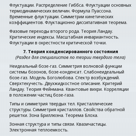
Флуктуации. Распределение Гиббса. Флуктуации основных
термодинамических величин. Формула Пуассона.
Временные флуктуации. Симметрии кинетических
коэффициентов. Флуктационно диссипативная теорема.
Фазовые переходы второго рода. Теория Ландау.
Критические индексы. Масштабная инвариантность.
Флуктуации в окрестности критической точки.
7. Теория конденсированного состояния
(Раздел для специалистов по теории твердого тела)
Неидеальный бозе-газ. Симметрия волновой функции
системы бозонов, бозе-конденсат. Слабонеидеальный
бозе-газ. Модель Боголюбова. Спектр возбуждений.
Сверхтекучесть. Двухжидкостное описание. Критерий
Ландау. Теория Фейнмана. Квантовые вихри. Корреляции
в положении частиц бозе-газа.
Типы и симметрия твердых тел. Кристаллические
структуры. Симметрия кристаллов. Свойства обратной
решетки. Зона Бриллюэна. Теорема Блоха.
Зонная структура и типы связи. Квазичастицы.
Электронная теплоемкость.