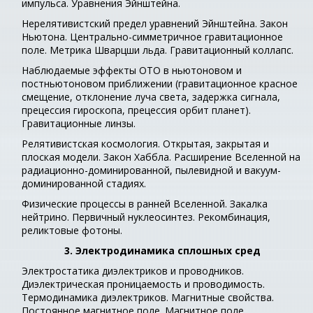
импульса. Уравнения Эйнштейна.
Нерелятивистский предел уравнений Эйнштейна. Закон
Ньютона. Центрально-симметричное гравитационное
поле. Метрика Шварцши льда. Гравитационный коллапс.
Наблюдаемые эффекты ОТО в ньютоновом и
постньютоновом приближении (гравитационное красное
смещение, отклонение луча света, задержка сигнала,
прецессия гироскопа, прецессия орбит планет).
Гравитационные линзы.
Релятивистская космология. Открытая, закрытая и
плоская модели. Закон Хаббла. Расширение Вселенной на
радиационно-доминированной, пылевидной и вакуум-
доминированной стадиях.
Физические процессы в ранней Вселенной. Закалка
нейтрино. Первичный нуклеосинтез. Рекомбинация,
реликтовые фотоны.
3. Электродинамика сплошных сред
Электростатика диэлектриков и проводников.
Диэлектрическая проницаемость и проводимость.
Термодинамика диэлектриков. Магнитные свойства.
Постоянное магнитное поле. Магнитное поле