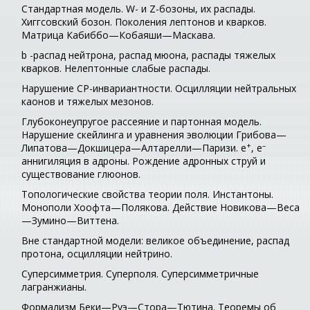
Стандартная модель. W- и Z-бозоны, их распады.
Хиггсовский бозон. Поколения лептонов и кварков.
Матрица Кабиббо—Кобаяши—Маскава.
b -распад нейтрона, распад мюона, распады тяжелых
кварков. Нелептонные слабые распады.
Нарушение СР-инвариантности. Осцилляции нейтральных
каонов и тяжелых мезонов.
Глубоконеупругое рассеяние и партонная модель.
Нарушение скейлинга и уравнения эволюции Грибова—
+
–
Липатова—Докшицера—Алтарелли—Паризи. е
, е
аннигиляция в адроны. Рождение адронных струй и
существование глюонов.
Топологические свойства теории поля. Инстантоны.
Монополи Хоофта—Полякова. Действие Новикова—Веса
—Зумино—Виттена.
Вне стандартной модели: великое объединение, распад
протона, осцилляции нейтрино.
Суперсимметрия. Суперполя. Суперсимметричные
лагранжианы.
Формализм Беки—Руэ—Стора—Тютина. Теоремы об