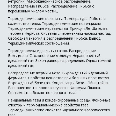
энтропии. Микроканоническое распределение.
Распределение Гиббса. Распределение Гиббса с
переменным числом частиц.
Термодинамические величины. Температура. Работа и
количество тепла. Термодинамические потенциалы.
Термодинамические неравенства. Принцип Ле-Шателье.
Теорема Нернста. Системы с переменным числом частиц.
Свободная энергия в распределении Гиббса. Вывод
термодинамических соотношений.
Термодинамика идеальных газов. Распределение
Больцмана. Столкновение молекул. Неравновесный
идеальный газ. Закон равнораспределения. Одноатомный
идеальный газ.
Распределение Ферми и Бозе. Вырожденный идеальный
ферми-газ. Свойства вещества при больших плотностях.
Вырожденный бозе-газ. Конденсация Бозе—Эйнштейна.
Равновесное тепловое излучение. Формула Планка.
Светимость абсолютно черного тела.
Неидеальные газы и конденсированные среды. Фононные
спектры и термодинамические свойства газа.
Термодинамические свойства идеального классического
газа.