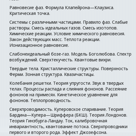
Равновесие фаз. Формула Клапейрона—Клаузиса.
Критическая точка.
Системы с различными частицами. Правило фаз. Слабые
растворы. Смесь идеальных газов. Смесь изотопов.
Химические реакции. Условие химического равновесия.
Закон действующих масс. Теплота реакции.
Ионизационное равновесие.
Слабонеидеальный бозе-газ. Модель Боголюбова. Спектр
возбуждений. Сверхтекучесть. Квантовые вихри.
Твердые тела. Кристаллические структуры. Поверхность
Ферми. Зонная структура. Квазичастицы.
Колебания решетки. Теория упругости. Звук в твердых
телах. Процессы распада и слияния фононов. Рассеяние
фононов на примесях. Кинетическое уравнение для
фононов. Теплопроводность.
Сверхпроводимость. Куперовское спаривание. Теория
Бардина—Купера—Шриффера (БКШ). Теория Лондонов.
Теория Гинзбурга-Ландау. Ток, калибровочная
инвариантность, квантование потока. Сверхпроводники
первого и второго рода. Эффект Джозефсона.