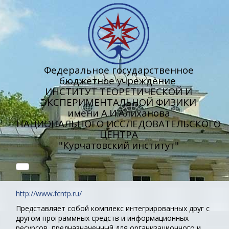
Федеральное государственное
бюджетное учреждение
ИНСТИТУТ ТЕОРЕТИЧЕСКОЙ И
ЭКСПЕРИМЕНТАЛЬНОЙ ФИЗИКИ
имени А.И.Алиханова
НАЦИОНАЛЬНОГО ИССЛЕДОВАТЕЛЬСКОГО
ЦЕНТРА
"Курчатовский институт"
http://www.fcntp.ru/
Представляет собой комплекс интегрированных друг с
другом программных средств и информационных
ресурсов, предназначенный для организационного и