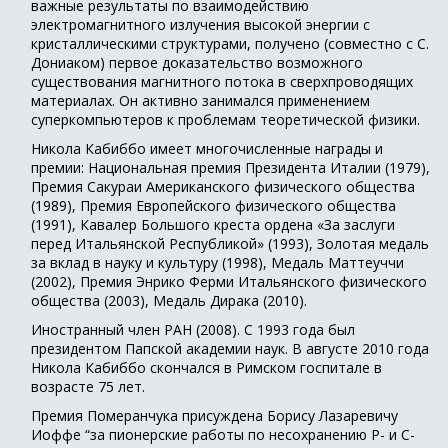
важные результаты по взаимодействию
электромагнитного излучения высокой энергии с
кристаллическими структурами, получено (совместно с С.
Дониаком) первое доказательство возможного
существования магнитного потока в сверхпроводящих
материалах. Он активно занимался применением
суперкомпьютеров к проблемам теоретической физики.
Никола Кабиббо имеет многочисленные награды и
премии: Национальная премия Президента Италии (1979),
Премия Сакураи Американского физического общества
(1989), Премия Европейского физического общества
(1991), Кавалер Большого креста ордена «За заслуги
перед Итальянской Республикой» (1993), Золотая медаль
за вклад в науку и культуру (1998), Медаль Маттеуччи
(2002), Премия Энрико Ферми Итальянского физического
общества (2003), Медаль Дирака (2010).
Иностранный член РАН (2008). С 1993 года был
президентом Папской академии наук. В августе 2010 года
Никола Кабиббо скончался в Римском госпитале в
возрасте 75 лет.
Премия Померанчука присуждена Борису Лазаревичу
Иоффе “за пионерские работы по несохранению Р- и С-