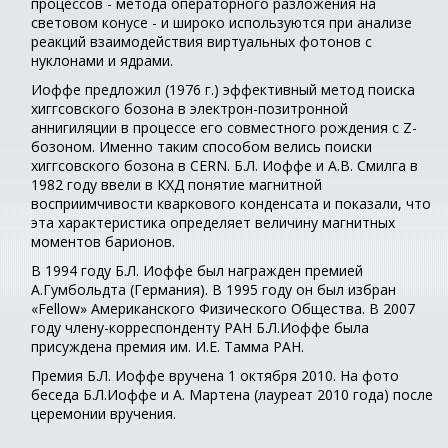
процессов - метода операторного разложения на
световом конусе - и широко используются при анализе
реакций взаимодействия виртуальных фотонов с
нуклонами и ядрами.
Иоффе предложил (1976 г.) эффективный метод поиска
хиггсовского бозона в электрон-позитронной
аннигиляции в процессе его совместного рождения с Z-
бозоном. Именно таким способом велись поиски
хиггсовского бозона в CERN. Б.Л. Иоффе и А.В. Смилга в
1982 году ввели в КХД понятие магнитной
восприимчивости кваркового конденсата и показали, что
эта характеристика определяет величину магнитных
моментов барионов.
В 1994 году Б.Л. Иоффе был награжден премией
А.Гумбольдта (Германия). В 1995 году он был избран
«Fellow» Американского Физического Общества. В 2007
году члену-корреспонденту РАН Б.Л.Иоффе была
присуждена премия им. И.Е. Тамма РАН.
Премия Б.Л. Иоффе вручена 1 октября 2010. На фото
беседа Б.Л.Иоффе и А. Мартена (лауреат 2010 года) после
церемонии вручения.