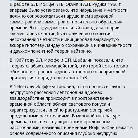
В работе Б.Л. Иоффе, Л.Б. Окуня и А.П. Рудика 1956 г.
впервые было установлено, что нарушение P-четности
должно сопровождаться нарушением зарядовой
симметрии или симметрии относительно обращения
времени. Этот фундаментальный вывод для теории
элементарных частиц был получен до открытия
несохранения четности и инициировал выдвинутую
вскоре гипотезу Ландау о сохранении СР-инвариантности
и двухкомпонентной теории нейтрино.
В 1967 году Б.Л. Иоффе и Е.П. Шабалин показали, что
теория слабых взаимодействий, в которой есть только
обычные и странные адроны, становится непригодной
при энергиях порядка несколько ГэВ.
В 1969 году Иоффе установил, что в процессе глубоко
неупругого рассеяния лептонов на адронах
взаимодействие происходит в пространственно-
временной области вблизи светового конуса и
характеризуется линейно растущими с энергией
продольными расстояниями. В мировой литературе
времена, соответствующие таким продольным
расстояниями, называют временами Иоффе. Они лежат в
основе современного описания глубоко неупругих