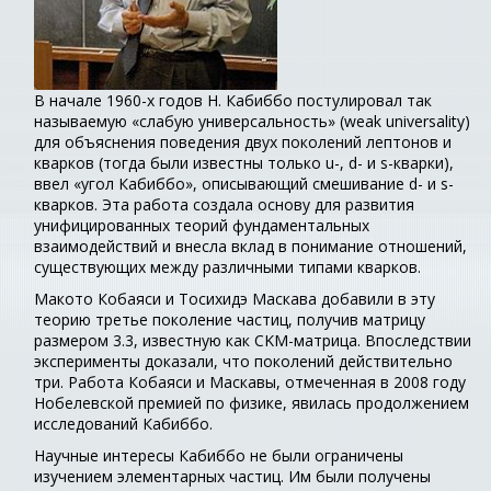
В начале 1960-х годов Н. Кабиббо постулировал так
называемую «слабую универсальность» (weak universality)
для объяснения поведения двух поколений лептонов и
кварков (тогда были известны только u-, d- и s-кварки),
ввел «угол Кабиббо», описывающий смешивание d- и s-
кварков. Эта работа создала основу для развития
унифицированных теорий фундаментальных
взаимодействий и внесла вклад в понимание отношений,
существующих между различными типами кварков.
Макото Кобаяси и Тосихидэ Маскава добавили в эту
теорию третье поколение частиц, получив матрицу
размером 3.3, известную как CKM-матрица. Впоследствии
эксперименты доказали, что поколений действительно
три. Работа Кобаяси и Маскавы, отмеченная в 2008 году
Нобелевской премией по физике, явилась продолжением
исследований Кабиббо.
Научные интересы Кабиббо не были ограничены
изучением элементарных частиц. Им были получены