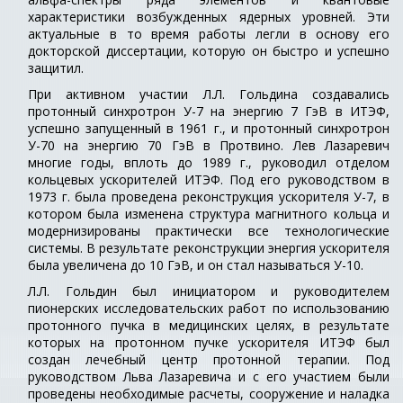
характеристики возбужденных ядерных уровней. Эти
актуальные в то время работы легли в основу его
докторской диссертации, которую он быстро и успешно
защитил.
При активном участии Л.Л. Гольдина создавались
протонный синхротрон У-7 на энергию 7 ГэВ в ИТЭФ,
успешно запущенный в 1961 г., и протонный синхротрон
У-70 на энергию 70 ГэВ в Протвино. Лев Лазаревич
многие годы, вплоть до 1989 г., руководил отделом
кольцевых ускорителей ИТЭФ. Под его руководством в
1973 г. была проведена реконструкция ускорителя У-7, в
котором была изменена структура магнитного кольца и
модернизированы практически все технологические
системы. В результате реконструкции энергия ускорителя
была увеличена до 10 ГэВ, и он стал называться У-10.
Л.Л. Гольдин был инициатором и руководителем
пионерских исследовательских работ по использованию
протонного пучка в медицинских целях, в результате
которых на протонном пучке ускорителя ИТЭФ был
создан лечебный центр протонной терапии. Под
руководством Льва Лазаревича и с его участием были
проведены необходимые расчеты, сооружение и наладка