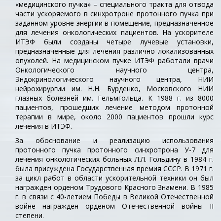
«медицинского пучка» – специального тракта для отвода
части ускоряемого в синхротроне протонного пучка при
заданном уровне энергии в помещение, предназначенное
для лечения онкологических пациентов. На ускорителе
ИТЭФ были созданы четыре лучевые установки,
предназначенные для лечения различно локализованных
опухолей. На медицинском пучке ИТЭФ работали врачи
Онкологического научного центра,
Эндокринологического научного центра, НИИ
нейрохирургии им. Н.Н. Бурденко, Московского НИИ
глазных болезней им. Гельмгольца. К 1988 г. из 8000
пациентов, прошедших лечение методом протонной
терапии в мире, около 2000 пациентов прошли курс
лечения в ИТЭФ.
За обоснование и реализацию использования
протонного пучка протонного синхротрона У-7 для
лечения онкологических больных Л.Л. Гольдину в 1984 г.
была присуждена Государственная премия СССР. В 1971 г.
за цикл работ в области ускорительной техники он был
награжден орденом Трудового Красного Знамени. В 1985
г. в связи с 40-летием Победы в Великой Отечественной
войне награжден орденом Отечественной войны II
степени.