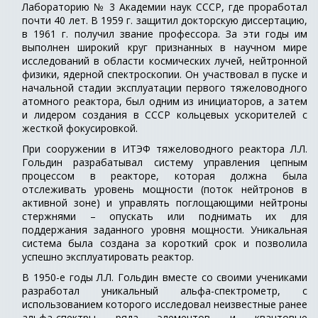
Лабораторию № 3 Академии наук СССР, где проработал
почти 40 лет. В 1959 г. защитил докторскую диссертацию,
в 1961 г. получил звание профессора. За эти годы им
выполнен широкий круг признанных в научном мире
исследований в области космических лучей, нейтронной
физики, ядерной спектроскопии. Он участвовал в пуске и
начальной стадии эксплуатации первого тяжеловодного
атомного реактора, был одним из инициаторов, а затем
и лидером создания в СССР кольцевых ускорителей с
жесткой фокусировкой.
При сооружении в ИТЭФ тяжеловодного реактора Л.Л.
Гольдин разрабатывал систему управления цепным
процессом в реакторе, которая должна была
отслеживать уровень мощности (поток нейтронов в
активной зоне) и управлять поглощающими нейтроны
стержнями – опускать или поднимать их для
поддержания заданного уровня мощности. Уникальная
система была создана за короткий срок и позволила
успешно эксплуатировать реактор.
В 1950-е годы Л.Л. Гольдин вместе со своими учениками
разработал уникальный альфа-спектрометр, с
использованием которого исследовал неизвестные ранее
альфа-спектры ряда элементов и квантовые