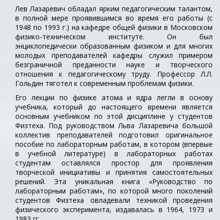
Лев Лазаревич обладал ярким педагогическим талантом,
в полной мере проявившимся во время его работы (с
1948 по 1993 г.) на кафедре общей физики в Московском
физико-техническом институте. Он был
энциклопедически образованным физиком и для многих
молодых преподавателей кафедры служил примером
безграничной преданности науке и творческого
отношения к педагогическому труду. Профессор Л.Л.
Гольдин тяготел к современным проблемам физики.
Его лекции по физике атома и ядра легли в основу
учебника, который до настоящего времени является
основным учебником по этой дисциплине у студентов
Физтеха. Под руководством Льва Лазаревича большой
коллектив преподавателей подготовил оригинальное
пособие по лабораторным работам, в котором (впервые
в учебной литературе) в лабораторных работах
студентам оставлялся простор для проявления
творческой инициативы и принятия самостоятельных
решений. Эта уникальная книга «Руководство по
лабораторным работам», по которой много поколений
студентов Физтеха овладевали техникой проведения
физического эксперимента, издавалась в 1964, 1973 и
1983 гг.